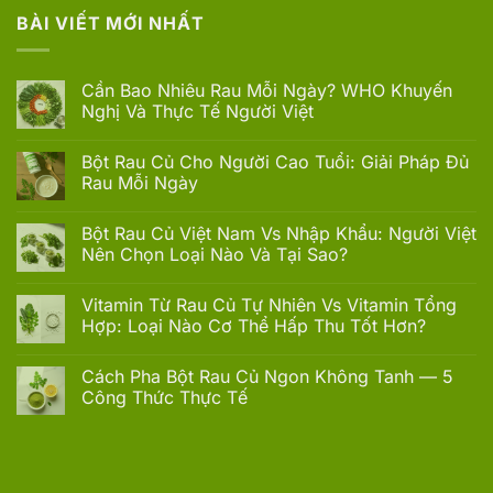
BÀI VIẾT MỚI NHẤT
Cần Bao Nhiêu Rau Mỗi Ngày? WHO Khuyến
Nghị Và Thực Tế Người Việt
Không
có
Bột Rau Củ Cho Người Cao Tuổi: Giải Pháp Đủ
bình
luận
Rau Mỗi Ngày
ở
Cần
Không
Bao
có
Bột Rau Củ Việt Nam Vs Nhập Khẩu: Người Việt
Nhiêu
bình
Rau
luận
Nên Chọn Loại Nào Và Tại Sao?
Mỗi
ở
Ngày?
Bột
Không
WHO
Rau
có
Vitamin Từ Rau Củ Tự Nhiên Vs Vitamin Tổng
Khuyến
Củ
bình
Nghị
Cho
luận
Hợp: Loại Nào Cơ Thể Hấp Thu Tốt Hơn?
Và
Người
ở
Thực
Cao
Bột
Không
Tế
Tuổi:
Rau
có
Cách Pha Bột Rau Củ Ngon Không Tanh — 5
Người
Giải
Củ
bình
Việt
Pháp
Việt
luận
Công Thức Thực Tế
Đủ
Nam
ở
Rau
Vs
Vitamin
Không
Mỗi
Nhập
Từ
có
Ngày
Khẩu:
Rau
bình
Người
Củ
luận
Việt
Tự
ở
Nên
Nhiên
Cách