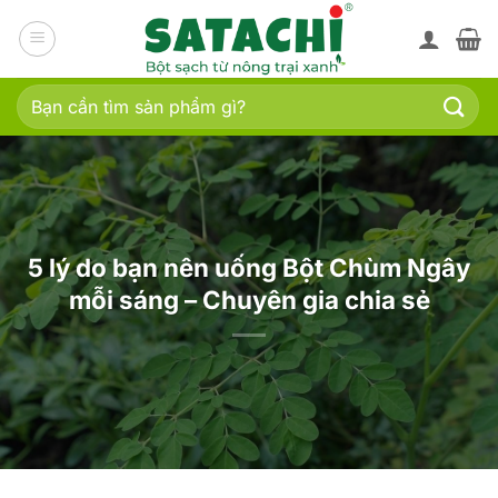
Bỏ
qua
nội
dung
Tìm
kiếm:
5 lý do bạn nên uống Bột Chùm Ngây
mỗi sáng – Chuyên gia chia sẻ