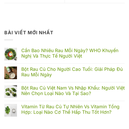
BÀI VIẾT MỚI NHẤT
Cần Bao Nhiêu Rau Mỗi Ngày? WHO Khuyến
Nghị Và Thực Tế Người Việt
Không
có
Bột Rau Củ Cho Người Cao Tuổi: Giải Pháp Đủ
bình
luận
Rau Mỗi Ngày
ở
Cần
Không
Bao
có
Bột Rau Củ Việt Nam Vs Nhập Khẩu: Người Việt
Nhiêu
bình
Rau
luận
Nên Chọn Loại Nào Và Tại Sao?
Mỗi
ở
Ngày?
Bột
Không
WHO
Rau
có
Vitamin Từ Rau Củ Tự Nhiên Vs Vitamin Tổng
Khuyến
Củ
bình
Nghị
Cho
luận
Hợp: Loại Nào Cơ Thể Hấp Thu Tốt Hơn?
Và
Người
ở
Thực
Cao
Bột
Không
Tế
Tuổi:
Rau
có
Người
Giải
Củ
bình
Việt
Pháp
Việt