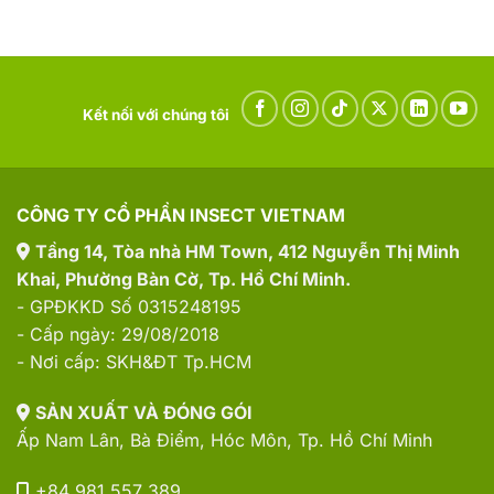
luận
Đủ
Nam
ở
Rau
Vs
Vitamin
Mỗi
Nhập
Từ
Ngày
Khẩu:
Rau
Người
Củ
Việt
Tự
Nên
Nhiên
Kết nối với chúng tôi
Chọn
Vs
Loại
Vitamin
Nào
Tổng
Và
Hợp:
Tại
Loại
Sao?
Nào
Cơ
CÔNG TY CỔ PHẦN INSECT VIETNAM
Thể
Hấp
Thu
Tầng 14, Tòa nhà HM Town, 412 Nguyễn Thị Minh
Tốt
Hơn?
Khai, Phường Bàn Cờ, Tp. Hồ Chí Minh.
- GPĐKKD Số 0315248195
- Cấp ngày: 29/08/2018
- Nơi cấp: SKH&ĐT Tp.HCM
SẢN XUẤT VÀ ĐÓNG GÓI
Ấp Nam Lân, Bà Điểm, Hóc Môn, Tp. Hồ Chí Minh
+84 981 557 389