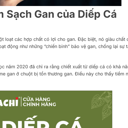
m Sạch Gan của Diếp Cá
t loạt các hợp chất có lợi cho gan. Đặc biệt, nó giàu chất
oạt động như những “chiến binh” bảo vệ gan, chống lại sự 
c năm 2020 đã chỉ ra rằng chiết xuất từ diếp cá có khả nă
me gan ở chuột bị tổn thương gan. Điều này cho thấy tiềm n