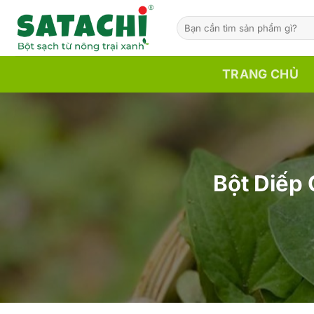
Bỏ
Tìm
qua
kiếm:
nội
dung
TRANG CHỦ
Bột Diếp 