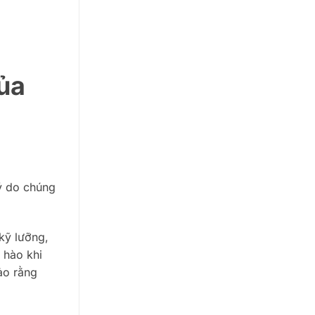
ủa
lý do chúng
kỹ lưỡng,
 hào khi
ảo rằng