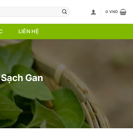
0
VND
C
LIÊN HỆ
m Sạch Gan