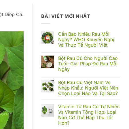
ột Diếp Cá.
BÀI VIẾT MỚI NHẤT
Cần Bao Nhiêu Rau Mỗi
Ngày? WHO Khuyến Nghị
Và Thực Tế Người Việt
Không
có
Bột Rau Củ Cho Người Cao
bình
luận
Tuổi: Giải Pháp Đủ Rau Mỗi
ở
Ngày
Cần
Bao
Không
Nhiêu
có
Rau
Bột Rau Củ Việt Nam Vs
bình
Mỗi
luận
Nhập Khẩu: Người Việt Nên
Ngày?
ở
WHO
Chọn Loại Nào Và Tại Sao?
Bột
Khuyến
Rau
Nghị
Không
Củ
Và
có
Cho
Vitamin Từ Rau Củ Tự Nhiên
Thực
bình
Người
Tế
luận
Vs Vitamin Tổng Hợp: Loại
Cao
ở
Người
Tuổi:
Nào Cơ Thể Hấp Thu Tốt
Bột
Việt
Giải
Rau
Hơn?
Pháp
Củ
Đủ
Việt
Không