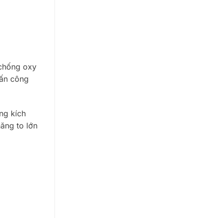
 chống oxy
tấn công
ng kích
ăng to lớn